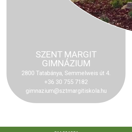
SZENT MARGIT
GIMNÁZIUM
2800 Tatabánya, Semmelweis út 4.
+36 30 755 7182
gimnazium@sztmargitiskola.hu