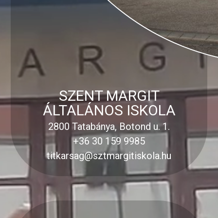
SZENT MARGIT
ÁLTALÁNOS ISKOLA
2800 Tatabánya, Botond u. 1.
+36 30 159 9985
titkarsag@sztmargitiskola.hu