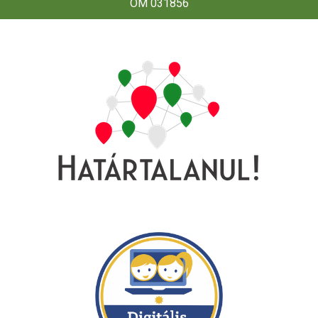
OM 031856