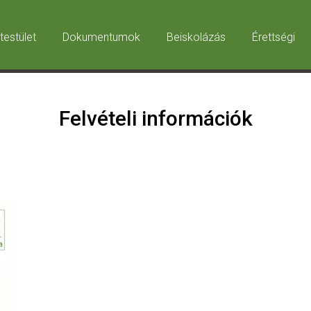
testület
Dokumentumok
Beiskolázás
Érettségi
Felvételi információk